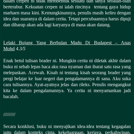
dalam cerpen ni tidak membentuk sesuatu dan ianya seoalah-olah
berterabur. Kekuatan cerpen ni ialah rincinya tentang gaya hidup
marhaen masa kini. Kemungkinannya, penulis masih keliru dengan
idea dan suaranya di dalam cerita. Tetapi percubaannya harus dipuji
dan diharap akan ada lagi karyanya di masa akan datang.
Lelaki Bujang Yang Berbulan Madu Di Budapest – Anas
Mohd
4.3/5
Enak betul tulisan brader ni. Mungkin cerita ni diletak akhir dalam
buku ni sebab lepas baca aku rasa nyaman dan ibarat satu rasa yang
melepaskan. Acewah. Kisah ni tentang kisah seorang brader yang
pergi belajar ke luar negeri dan pengalamannya di sana. Aku suka
cara tulisannya. Ayat-ayatnya jelas dan rileks. Penulis mengangkut
kita ke dalam pengalamannya. Ya cerita ni menyamankan jadi
bacalah.
//////////
Secara konklusi, buku ni menyajikan idea-idea tentang kegagalan
iaitu dalam konteks cinta, kekeluargaan, kerjaya, perkahwinan,