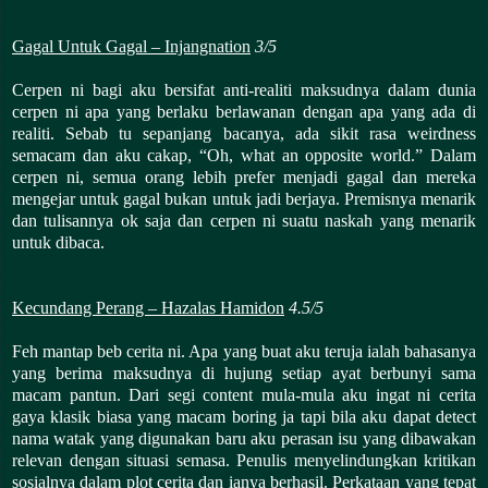
Gagal Untuk Gagal – Injangnation
3/5
Cerpen ni bagi aku bersifat anti-realiti maksudnya dalam dunia
cerpen ni apa yang berlaku berlawanan dengan apa yang ada di
realiti. Sebab tu sepanjang bacanya, ada sikit rasa weirdness
semacam dan aku cakap, “Oh, what an opposite world.” Dalam
cerpen ni, semua orang lebih prefer menjadi gagal dan mereka
mengejar untuk gagal bukan untuk jadi berjaya. Premisnya menarik
dan tulisannya ok saja dan cerpen ni suatu naskah yang menarik
untuk dibaca.
Kecundang Perang – Hazalas Hamidon
4.5/5
Feh mantap beb cerita ni. Apa yang buat aku teruja ialah bahasanya
yang berima maksudnya di hujung setiap ayat berbunyi sama
macam pantun. Dari segi content mula-mula aku ingat ni cerita
gaya klasik biasa yang macam boring ja tapi bila aku dapat detect
nama watak yang digunakan baru aku perasan isu yang dibawakan
relevan dengan situasi semasa. Penulis menyelindungkan kritikan
sosialnya dalam plot cerita dan ianya berhasil. Perkataan yang tepat