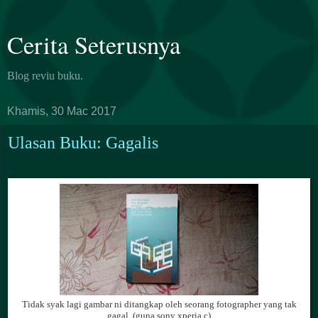
Cerita Seterusnya
Blog reviu buku.
Khamis, 30 Mac 2017
Ulasan Buku: Gagalis
Tidak syak lagi gambar ni ditangkap oleh seorang fotographer yang tak
gagal. (guna sony xperia c)